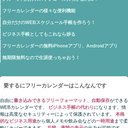
フリーカレンダーの様々な便利機能
自分だけのWEBスケジュール手帳を作ろう！
ビジネス手帳としてもこれなら捗る
フリーカレンダーの無料iPhoneアプリ、Androidアプリ
無期限無料なので生涯使っちゃおう！
要するにフリーカレンダーはこんなんです
自由に
書き込みできるフリーフォーマット、自動保存
ができる
WEBカレンダーです。
ビジネス手帳の代わり
になります。情
報は高度なセキュリティーによって保護されています。
本格
的なビジネス用途
から個人メモや飲み会などの
一時用途
まで柔
軟にカバーできます。
月間、週間の表示
の出力が可能です。